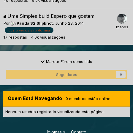
40
respostas
9.5k
visualizações
Uma Simples build Espero que gostem
Por
Panda S2 Slipknot
,
Junho 28, 2014
quero ver os sinx domina
17
respostas
4.6k
visualizações
Marcar Fórum como Lido
Seguidores
0
Quem Está Navegando
0 membros estão online
Nenhum usuário registrado visualizando esta página.
Idiomas
Contato