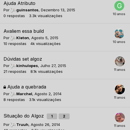
Ajuda Atributo
Por
guinsantos
,
Dezembro 13, 2015
0
respostas
3.3k
visualizações
Avaliem essa build
Por
Kleton
,
Agosto 5, 2015
10
respostas
4k
visualizações
Dúvidas set algoz
Por
kinhulopes
,
Julho 27, 2015
21
respostas
8.1k
visualizações
Ajuda a quebrada
Por
Marchel
,
Agosto 2, 2014
8
respostas
3.1k
visualizações
Situação do Algoz
1
2
Por
Truuh
,
Agosto 26, 2014