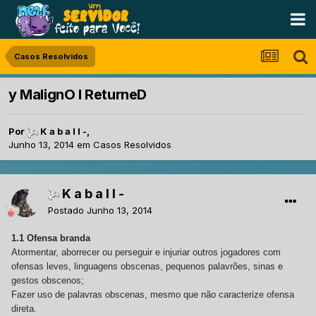
Casos Resolvidos
y MalignO l ReturneD
Por
K a b a l l -
,
Junho 13, 2014
em
Casos Resolvidos
K a b a l l -
Postado
Junho 13, 2014
1.1 Ofensa branda
Atormentar, aborrecer ou perseguir e injuriar outros jogadores com
ofensas leves, linguagens obscenas, pequenos palavrões, sinas e
gestos obscenos;
Fazer uso de palavras obscenas, mesmo que não caracterize ofensa
direta.