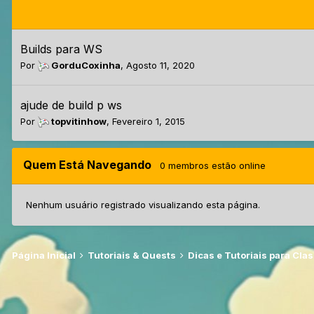
Builds para WS
Por
GorduCoxinha
,
Agosto 11, 2020
ajude de build p ws
Por
topvitinhow
,
Fevereiro 1, 2015
Quem Está Navegando
0 membros estão online
Nenhum usuário registrado visualizando esta página.
Página Inicial
Tutoriais & Quests
Dicas e Tutoriais para Cla