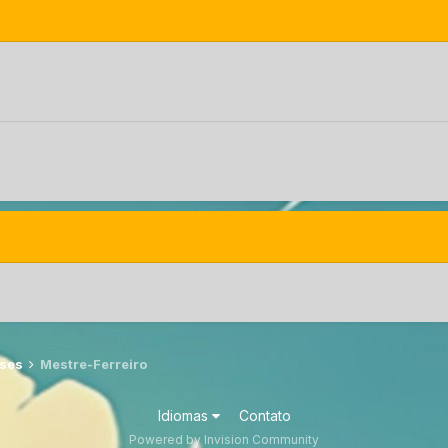
sses
Mestre-Ferreiro
Idiomas
Contato
Powered by Invision Community