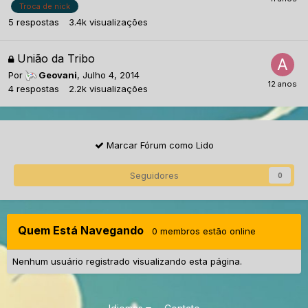
Troca de nick
5
respostas
3.4k
visualizações
União da Tribo
Por
Geovani
,
Julho 4, 2014
4
respostas
2.2k
visualizações
Marcar Fórum como Lido
Seguidores
0
Quem Está Navegando
0 membros estão online
Nenhum usuário registrado visualizando esta página.