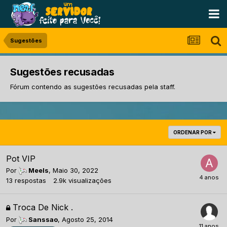
Sugestões
Sugestões recusadas
Fórum contendo as sugestões recusadas pela staff.
ORDENAR POR
Pot VIP
Por
Meels
,
Maio 30, 2022
13
respostas
2.9k
visualizações
Troca De Nick .
Por
Sanssao
,
Agosto 25, 2014