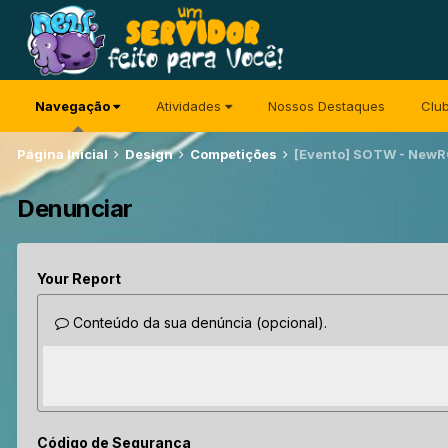
Navegação
Atividades
Nossos Destaques
Clu
Página Inicial
Design
Competições
[Evento] SOTW - New
Denunciar
Your Report
Conteúdo da sua denúncia (opcional).
Código de Segurança