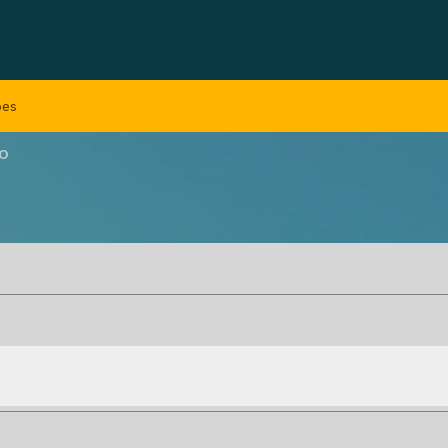
bes
RO