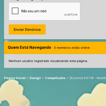
Enviar Denúncia
Quem Está Navegando
0 membros estão online
Nenhum usuário registrado visualizando esta página.
Página Inicial
Design
Competições
[Evento] SOTW - New