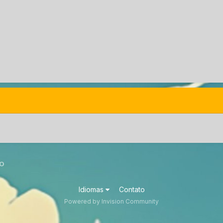
RO
Idiomas
Contato
Powered by Invision Community