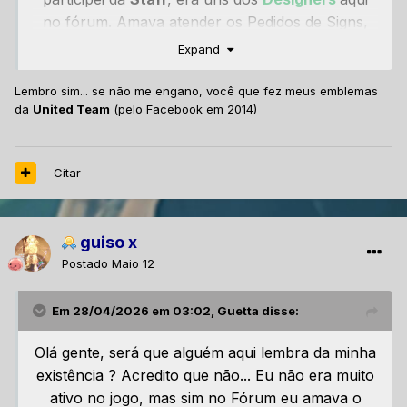
no fórum. Amava atender os Pedidos de Signs,
Avatars, Banners e entre outros, enfim....
Expand
Lembro sim... se não me engano, você que fez meus emblemas
da
United Team
(pelo Facebook em 2014)
Citar
guiso x
Postado
Maio 12
Em 28/04/2026 em 03:02, Guetta disse:
Olá gente, será que alguém aqui lembra da minha
existência ? Acredito que não... Eu não era muito
ativo no jogo, mas sim no Fórum eu amava o