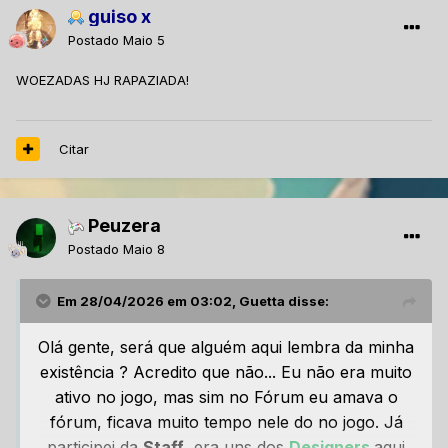
guiso x
Postado
Maio 5
WOEZADAS HJ RAPAZIADA!
Citar
Peuzera
Postado
Maio 8
Em 28/04/2026 em 03:02, Guetta disse:
Olá gente, será que alguém aqui lembra da minha
existência ? Acredito que não... Eu não era muito
ativo no jogo, mas sim no Fórum eu amava o
fórum, ficava muito tempo nele do no jogo. Já
participei da
Staff
, era uns dos
Designers
aqui