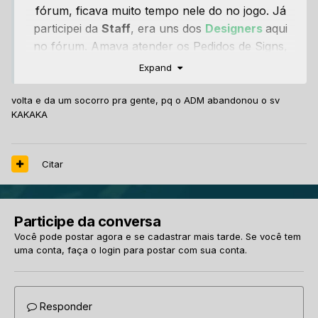
fórum, ficava muito tempo nele do no jogo. Já
participei da
Staff
, era uns dos
Designers
aqui
no fórum. Amava atender os Pedidos de Signs,
Avatars, Banners e entre outros, enfim....
Expand
volta e da um socorro pra gente, pq o ADM abandonou o sv
KAKAKA
Citar
Participe da conversa
Você pode postar agora e se cadastrar mais tarde. Se você tem
uma conta,
faça o login
para postar com sua conta.
Responder