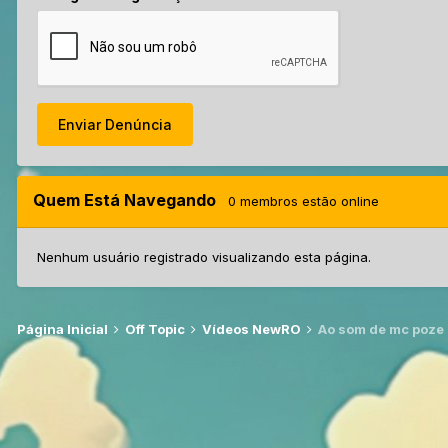
Enviar Denúncia
Quem Está Navegando
0 membros estão online
Nenhum usuário registrado visualizando esta página.
Página Inicial
Off Topic
Vídeos NewRO
Ao som de mc poze