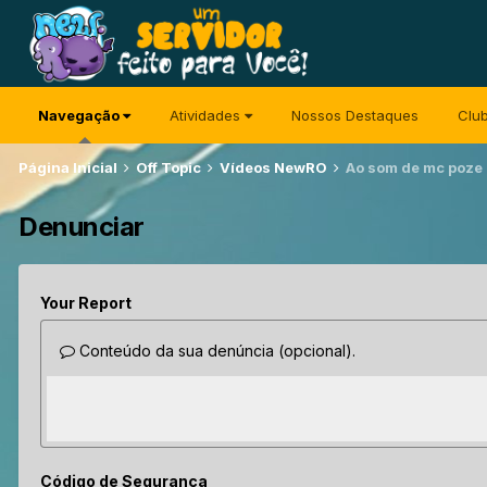
Navegação
Atividades
Nossos Destaques
Clu
Página Inicial
Off Topic
Vídeos NewRO
Ao som de mc poze
Denunciar
Your Report
Conteúdo da sua denúncia (opcional).
Código de Segurança