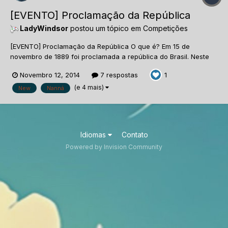
[EVENTO] Proclamação da República
LadyWindsor
postou um tópico em
Competições
[EVENTO] Proclamação da República O que é? Em 15 de
novembro de 1889 foi proclamada a república do Brasil. Neste
dia, ao passar pela Praça da Aclamação, o Marechal Deodoro
Novembro 12, 2014
7 respostas
1
da Fonseca, com espada em punho, declarou que a partir
daquela data o país seria uma república. Em homenagem a...
(e 4 mais)
New
Nanná
Idiomas
Contato
Powered by Invision Community