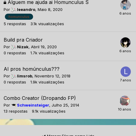
Alguem me ajuda ai Homunculus S
Por
leeandro
,
Maio 8, 2020
homunculus
5
respostas
3.1k
visualizações
Build pra Criador
Por
Nizak
,
Abril 19, 2020
0
respostas
1.7k
visualizações
AI pros homúnculus???
Por
limsrob
,
Novembro 12, 2018
0
respostas
1.9k
visualizações
Combo Creator (Dropando FP)
Por
Schweinsteiger
,
Julho 25, 2014
13
respostas
9.1k
visualizações
Marcar Fórum como Lido