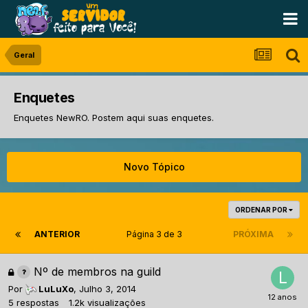
Geral
Enquetes
Enquetes NewRO. Postem aqui suas enquetes.
Novo Tópico
ORDENAR POR
ANTERIOR
Página 3 de 3
PRÓXIMA
Nº de membros na guild
Por
LuLuXo
,
Julho 3, 2014
5
respostas
1.2k
visualizações