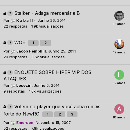
Stalker - Adaga mercenária B
Por
K a b a l l -
,
Junho 26, 2014
22
respostas
1.9k
visualizações
WOE
1
2
Por
Jacob Hemphill
,
Junho 25, 2014
29
respostas
3.6k
visualizações
ENQUETE SOBRE HIPER VIP DOS
ATAQUES.
Por
Losezin
,
Junho 5, 2014
9
respostas
1.6k
visualizações
Votem no player que você acha o mais
forte do NewRO
1
2
3
Por
Emerson
,
Novembro 15, 2007
52
respostas
7.8k
visualizações