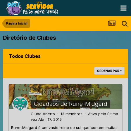
Página Inicial
Diretório de Clubes
Todos Clubes
ORDENAR POR
Cidadãos de Rune-Midgard
Clube Aberto · 13 membros · Ativo pela última
vez
Abril 17, 2019
Rune-Midgard é um vasto reino do sul que contém muitas